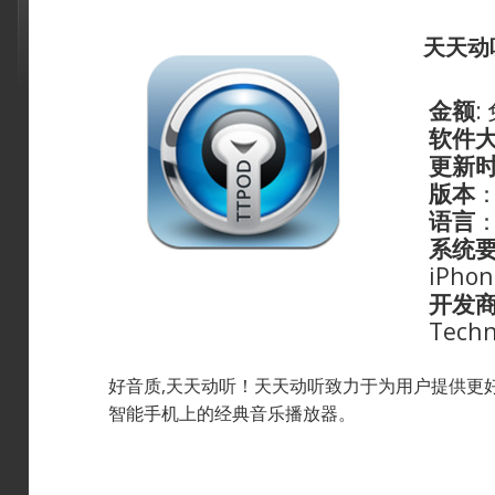
天天动听
金额
:
软件
更新
版本
：
语言
系统
iPhon
开发
Techn
好音质,天天动听！天天动听致力于为用户提供更
智能手机上的经典音乐播放器。